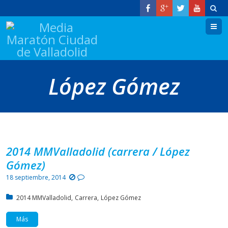
M
López Gómez
2014 MMValladolid (carrera / López
Gómez)
18 septiembre, 2014
Posted in:
2014 MMValladolid
Carrera
López Gómez
Más