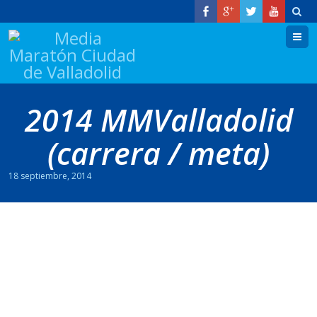
M
2014 MMValladolid
(carrera / meta)
18 septiembre, 2014