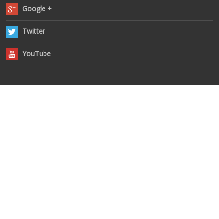
Google +
Twitter
YouTube
Datos de contacto
Dirección:
Avda. Reyes Católicos 1 bis, local
47006 - Valladolid
Teléfono/Fax:
Email:
atletaspopularesvalladolid@gmail.com
INICIO
CONTACTO
PROTECCIÓN DE DATOS
© 2014 Media Maratón Valladolid