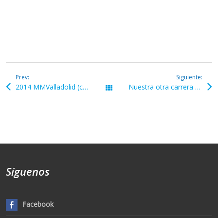
Prev:
Siguiente:
2014 MMValladolid (carrera / Cúpula Milenio)
Nuestra otra carrera » La Antigua 2022 «
Todas las galerías
Síguenos
Facebook